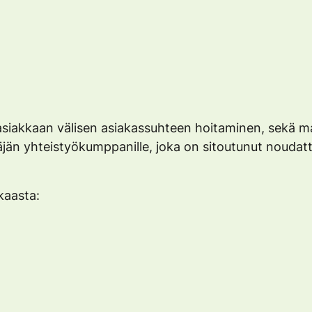
asiakkaan välisen asiakassuhteen hoitaminen, sekä mark
itäjän yhteistyökumppanille, joka on sitoutunut noudat
kkaasta: