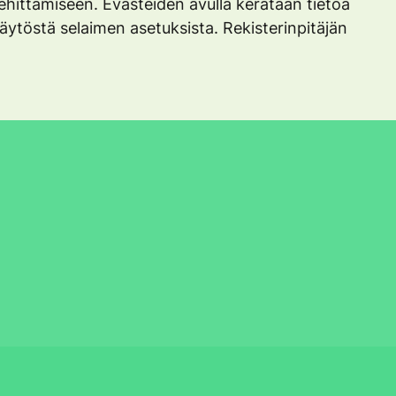
 kehittämiseen. Evästeiden avulla kerätään tietoa
käytöstä selaimen asetuksista. Rekisterinpitäjän